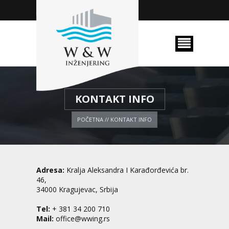
KONTAKT INFO
POČETNA
//
KONTAKT INFO
Adresa:
Kralja Aleksandra I Karađorđevića br.
46,
34000 Kragujevac, Srbija
Tel:
+ 381 34 200 710
Mail:
office@wwing.rs