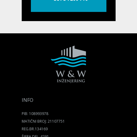
INFO
PIB: 108993978
MATIČNI BROJ: 21107751
REG.BR.134169
ŠIFRA DEL. 4291