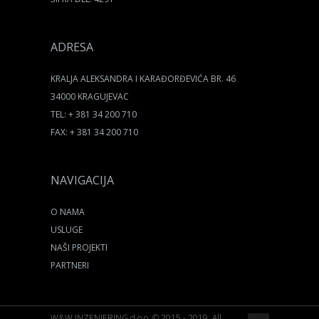
ADRESA
KRALJA ALEKSANDRA I KARAĐORĐEVIĆA BR. 46
34000 KRAGUJEVAC
TEL: + 381 34 200 710
FAX: + 381 34 200 710
NAVIGACIJA
O NAMA
USLUGE
NAŠI PROJEKTI
PARTNERI
W&W INZENJERING d.o.o. © 2015 - 2019. All